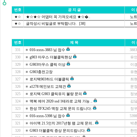
번호
공 지 글
이 
★☆
★☆★☆ 어댑터 꼭 가져오세요 ★☆�..
노
★☆
글작성시 비밀글로 부탁합니다.
[38]
노
번호
제 목
이 
331
■
010-xxxx-3883 님 접수
388
330
■
g903 마우스 더블클릭현상
유
329
■
G903마우스 클릭 이상
이
328
■
G903충전고장
유
327
■
로지텍903하드 더블클릭
최
326
■
a1278 메인보드 교체건
문
325
■
로지텍 G903 클릭유지 불량 문의
정
324
■
맥북 에어 2020 ssd 1테라로 교체 가능 ..
김
323
■
한성 TFX245 액정 교체 문의 드립니다.
정
322
■
010-xxxx-5398 님 접수
539
321
■
아이맥 21.5인치 2017년형 램 교체 문의..
박
320
■
G903 더블클릭 증상 문의드립니다.
한