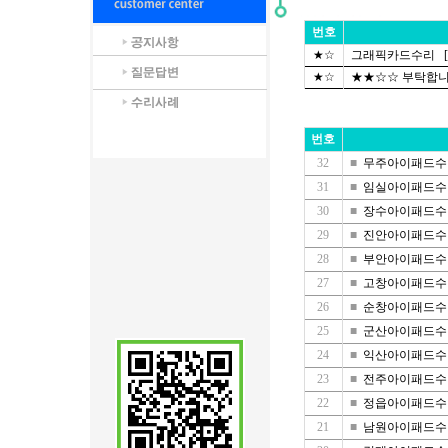
번호
★☆
그래픽카드수리
[
★☆
★★☆☆ 부탁합니다
번호
32
■
무주아이패드수리
31
■
임실아이패드수리
30
■
장수아이패드수리
29
■
진안아이패드수리
28
■
부안아이패드수리
27
■
고창아이패드수리
26
■
순창아이패드수리
25
■
군산아이패드수리
24
■
익산아이패드수리
23
■
전주아이패드수리
22
■
정읍아이패드수리
21
■
남원아이패드수리